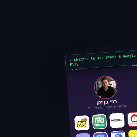
✓ shipped to App Store & Google
Play
●●
9:41
רפי בן זקן
20+ years · 100+ projects