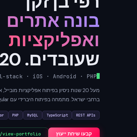
רפי בן זקן
בונה אתרים
ואפליקציות
שעובדים. 20+ שנה.
l-stack · iOS · Android · PHP
ברחבי ישראל. מתמחה בפיתוח היברידי עם Ionic, Cordova, Angular ו-HTML.
or
PHP
MySQL
TypeScript
REST APIs
קבעו שיחת ייעוץ
/view-portfolio