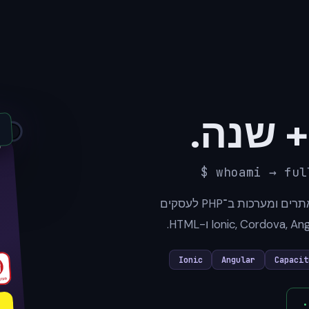
●
$ whoami → ful
מעל 20 שנות ניסיון בפיתוח אפליקציות מובייל, אתרים ומערכות ב־PHP לעסקים
Ionic
Angular
Capacit
.